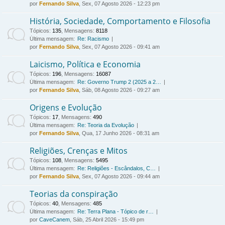
por
Fernando Silva
, Sex, 07 Agosto 2026 - 12:23 pm
História, Sociedade, Comportamento e Filosofia
Tópicos
:
135
,
Mensagens
:
8118
Última mensagem:
Re: Racismo
por
Fernando Silva
, Sex, 07 Agosto 2026 - 09:41 am
Laicismo, Política e Economia
Tópicos
:
196
,
Mensagens
:
16087
Última mensagem:
Re: Governo Trump 2 (2025 a 2…
por
Fernando Silva
, Sáb, 08 Agosto 2026 - 09:27 am
Origens e Evolução
Tópicos
:
17
,
Mensagens
:
490
Última mensagem:
Re: Teoria da Evolução
por
Fernando Silva
, Qua, 17 Junho 2026 - 08:31 am
Religiões, Crenças e Mitos
Tópicos
:
108
,
Mensagens
:
5495
Última mensagem:
Re: Religiões - Escândalos, C…
por
Fernando Silva
, Sex, 07 Agosto 2026 - 09:44 am
Teorias da conspiração
Tópicos
:
40
,
Mensagens
:
485
Última mensagem:
Re: Terra Plana - Tópico de r…
por
CaveCanem
, Sáb, 25 Abril 2026 - 15:49 pm