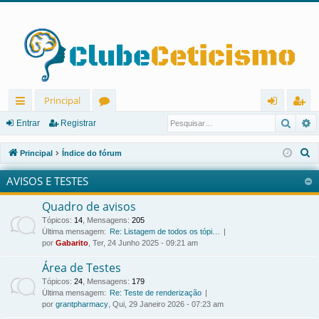
Principal
Pesqu
P
in
ór
nt
eg
Entrar
Registrar
ks
u
ra
ist
P
Principal
Índice do fórum
rá
ns
r
ra
e
AVISOS E TESTES
s
pi
r
q
Quadro de avisos
d
u
Tópicos
:
14
,
Mensagens
:
205
os
i
Última mensagem:
Re: Listagem de todos os tópi…
por
Gabarito
, Ter, 24 Junho 2025 - 09:21 am
s
a
Área de Testes
r
Tópicos
:
24
,
Mensagens
:
179
Última mensagem:
Re: Teste de renderização
por
grantpharmacy
, Qui, 29 Janeiro 2026 - 07:23 am