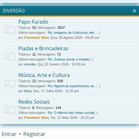
DIVERSÃO
Papo Furado
Tópicos
:
53
,
Mensagens
:
3537
Última mensagem:
Re: Imagens de Ceticismo, Ate…
por
Fernando Silva
, Qua, 05 Agosto 2026 - 09:28 am
Piadas e Brincadeiras
Tópicos
:
11
,
Mensagens
:
73
Última mensagem:
Re: Zueiras puras e simples
por
eremita
, Qui, 22 Janeiro 2026 - 15:09 pm
Música, Arte e Cultura
Tópicos
:
22
,
Mensagens
:
830
Última mensagem:
Re: Alguém já experimentou as…
por
Ryta
, Sex, 17 Julho 2026 - 11:55 am
Redes Sociais
Tópicos
:
8
,
Mensagens
:
144
Última mensagem:
Re: O dilema das redes sociais
por
Fernando Silva
, Ter, 12 Maio 2026 - 16:15 pm
Entrar
•
Registrar