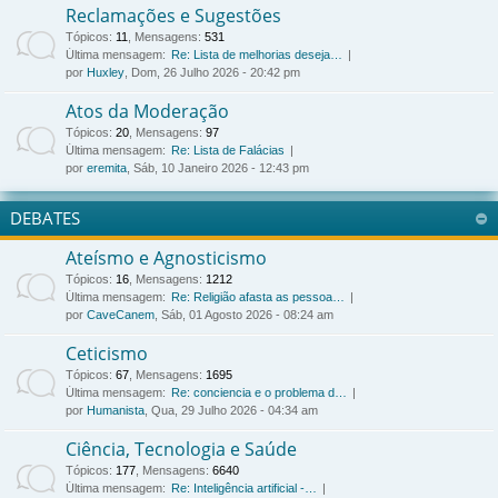
Reclamações e Sugestões
Tópicos
:
11
,
Mensagens
:
531
Última mensagem:
Re: Lista de melhorias deseja…
por
Huxley
, Dom, 26 Julho 2026 - 20:42 pm
Atos da Moderação
Tópicos
:
20
,
Mensagens
:
97
Última mensagem:
Re: Lista de Falácias
por
eremita
, Sáb, 10 Janeiro 2026 - 12:43 pm
DEBATES
Ateísmo e Agnosticismo
Tópicos
:
16
,
Mensagens
:
1212
Última mensagem:
Re: Religião afasta as pessoa…
por
CaveCanem
, Sáb, 01 Agosto 2026 - 08:24 am
Ceticismo
Tópicos
:
67
,
Mensagens
:
1695
Última mensagem:
Re: conciencia e o problema d…
por
Humanista
, Qua, 29 Julho 2026 - 04:34 am
Ciência, Tecnologia e Saúde
Tópicos
:
177
,
Mensagens
:
6640
Última mensagem:
Re: Inteligência artificial -…