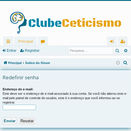
Principal
Pesqu
P
in
ór
nt
eg
Entrar
Registrar
ks
u
ra
ist
P
Principal
Índice do fórum
rá
ns
r
ra
e
s
Redefinir senha
pi
r
q
d
u
Endereço de e-mail:
Este deve ser o endereço de e-mail associado à sua conta. Se você não alterou este e-
os
i
mail pelo painel de controle do usuário, este é o endereço que você informou ao se
s
registrar.
a
r