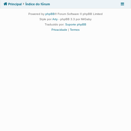
Principal
Índice do fórum
Powered by
phpBB
® Forum Software © phpBB Limited
Style por
Arty
- phpBB 3.3 por MrGaby
Traduzido por:
Suporte phpBB
Privacidade
|
Termos