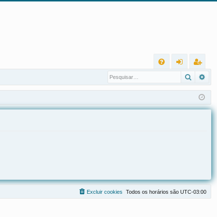
L
Pesqui
Pes
FA
nt
eg
Q
ra
ist
r
ra
r
Excluir cookies
Todos os horários são
UTC-03:00