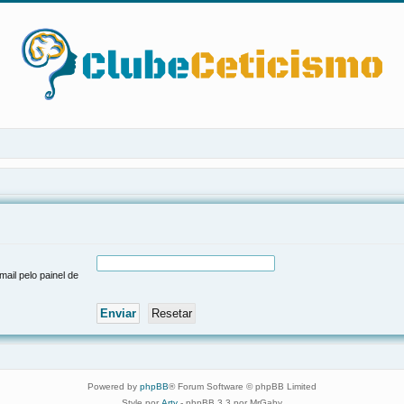
ail pelo painel de
Powered by
phpBB
® Forum Software © phpBB Limited
Style por
Arty
- phpBB 3.3 por MrGaby