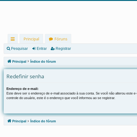
Principal
Fóruns
in
Pesquisar
Entrar
Registrar
ks
Principal
Índice do fórum
rá
Redefinir senha
pi
d
Endereço de e-mail:
Este deve ser o endereço de e-mail associado à sua conta. Se você não alterou este e-m
os
controle do usuário, este é o endereço que você informou ao se registrar.
Principal
Índice do fórum