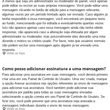
A menos que seja um administrador ou moderador do painel, você apenas
pode editar ou excluir as suas próprias mensagens. Você pode editar uma
mensagem clicando no botão de edição para a mensagem relevante,
algumas vezes por um período limitado após ser enviada. Caso alguém já
tenha respondido a essa mensagem, você encontrará um pequeno texto
ao fundo, mencionando que foi editada e eventualmente quantas vezes.
Isto não aparece apenas caso essa mensagem ainda não tenha obtido
respostas; não aparecerá caso a alteração seja efetuada por algum
administrador ou moderador, mas possivelmente eles deixarão uma nota
dizendo o motivo ou critério usado. Por favor, note que usuários normais
não podem excluir uma mensagem após alguém já ter enviado uma
resposta.
Voltar ao topo
Como posso adicionar assinatura a uma mensagem?
Para adicionar uma assinatura em suas mensagens, você deverá primeiro
criar uma em seu Painel de Controle do Usuário. Uma vez criada, marque
a opção
Anexar assinatura
nas opções referentes ao envio de mensagens
para adicionar sua assinatura. Você também pode adicionar sua
assinatura por padrão para todas as suas mensagens enviadas
selecionando a opção correta em seu Painel de Controle do Usuário. Se
fizer isto, você pode prevenir que uma assinatura seja anexada a
mensagens individuais durante o envio de novas mensagens.
Voltar ao topo