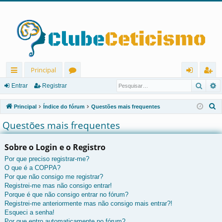
Principal
Pesqu
P
in
ór
nt
eg
Entrar
Registrar
ks
u
ra
ist
P
Principal
Índice do fórum
Questões mais frequentes
rá
ns
r
ra
e
Questões mais frequentes
s
pi
r
q
Sobre o Login e o Registro
d
u
Por que preciso registrar-me?
os
i
O que é a COPPA?
s
Por que não consigo me registrar?
a
Registrei-me mas não consigo entrar!
r
Porque é que não consigo entrar no fórum?
Registrei-me anteriormente mas não consigo mais entrar?!
Esqueci a senha!
Por que entro automaticamente no fórum?