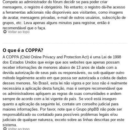
Compete ao administrador do fórum decidir se para poder criar
mensagens, o registro é obrigatório. No entanto; o registro dá-lhe acesso
a ferramentas adicionais não disponíveis aos visitantes, como imagens
de avatar, mensagens privadas, e-mail de outros usuários, subscrição de
grupos, etc. Leva apenas alguns minutos para registrar, então é
recomendável que o faça.
Voltar ao topo
O que é a COPPA?
A COPPA (Child Online Privacy and Protection Act) é uma Lei de 1998
dos Estados Unidos que exige que aos websites que apenas possam
receber informações de menores abaixo de 13 anos de idade com a
devida autorização de seus pais ou responsáveis, ou sob qualquer outro
método legalmente aceito em que possa ser autorizada a coleta de dados
desses menores. No Brasil, esta lei não vigora e por isso não é realmente
necessária a aplicação desta função, mas é sempre recomendável que
os administradores apliquem as regras de suas comunidades e andem
sempre de acordo com a lei vigente do país. Se você está inseguro
quanto a aplicação da seguinte lei, contate um conselho judicial para
maiores informações. Por favor, note que o Grupo phpBB não pode ser
responsabilizado ou contatado para possíveis problemas legais e/ou
judiciais de qualquer natureza, exceto sobre as linhas descritas por este
sistema.
Voltar ao topo