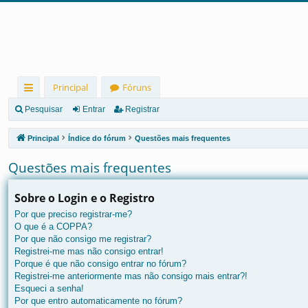
Principal
Fóruns
in
Pesquisar
Entrar
Registrar
ks
Principal
Índice do fórum
Questões mais frequentes
rá
Questões mais frequentes
pi
d
Sobre o Login e o Registro
Por que preciso registrar-me?
os
O que é a COPPA?
Por que não consigo me registrar?
Registrei-me mas não consigo entrar!
Porque é que não consigo entrar no fórum?
Registrei-me anteriormente mas não consigo mais entrar?!
Esqueci a senha!
Por que entro automaticamente no fórum?