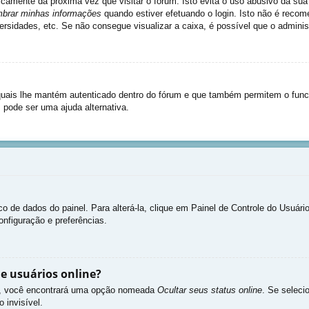
icamente da próxima vez que visitar o fórum. Isto evita o uso abusivo da sua
brar minhas informações
quando estiver efetuando o login. Isto não é rec
niversidades, etc. Se não consegue visualizar a caixa, é possível que o admini
uais lhe mantém autenticado dentro do fórum e que também permitem o func
 pode ser uma ajuda alternativa.
co de dados do painel. Para alterá-la, clique em Painel de Controle do Usuár
onfiguração e preferências.
e usuários online?
as”, você encontrará uma opção nomeada
Ocultar seus status online
. Se seleci
 invisível.