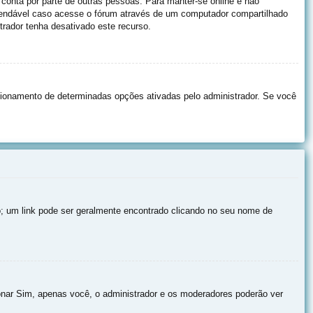
 conta por parte de outras pessoas. Para manter-se online e não
omendável caso acesse o fórum através de um computador compartilhado
strador tenha desativado este recurso.
ionamento de determinadas opções ativadas pelo administrador. Se você
io; um link pode ser geralmente encontrado clicando no seu nome de
onar Sim, apenas você, o administrador e os moderadores poderão ver