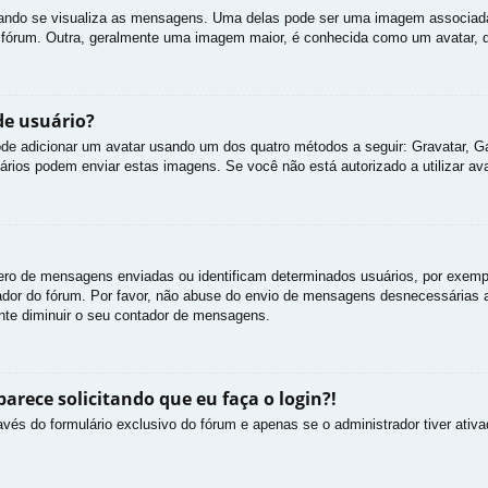
do se visualiza as mensagens. Uma delas pode ser uma imagem associada a
o fórum. Outra, geralmente uma imagem maior, é conhecida como um avatar, q
e usuário?
 pode adicionar um avatar usando um dos quatro métodos a seguir: Gravatar, G
ários podem enviar estas imagens. Se você não está autorizado a utilizar avat
ro de mensagens enviadas ou identificam determinados usuários, por exempl
dor do fórum. Por favor, não abuse do envio de mensagens desnecessárias ap
ente diminuir o seu contador de mensagens.
rece solicitando que eu faça o login?!
avés do formulário exclusivo do fórum e apenas se o administrador tiver ativa