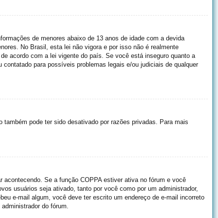
informações de menores abaixo de 13 anos de idade com a devida
res. No Brasil, esta lei não vigora e por isso não é realmente
e acordo com a lei vigente do país. Se você está inseguro quanto a
 contatado para possíveis problemas legais e/ou judiciais de qualquer
ro também pode ter sido desativado por razões privadas. Para mais
ar acontecendo. Se a função COPPA estiver ativa no fórum e você
ovos usuários seja ativado, tanto por você como por um administrador,
ebeu e-mail algum, você deve ter escrito um endereço de e-mail incorreto
 administrador do fórum.