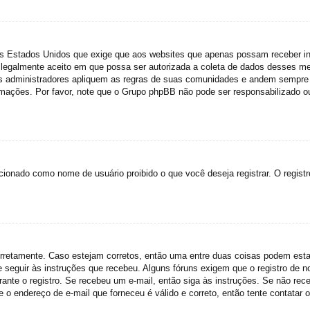
dos Estados Unidos que exige que aos websites que apenas possam receber 
legalmente aceito em que possa ser autorizada a coleta de dados desses meno
 administradores apliquem as regras de suas comunidades e andem sempre d
ormações. Por favor, note que o Grupo phpBB não pode ser responsabilizado ou
cionado como nome de usuário proibido o que você deseja registrar. O regist
corretamente. Caso estejam corretos, então uma entre duas coisas podem est
e seguir às instruções que recebeu. Alguns fóruns exigem que o registro de n
rante o registro. Se recebeu um e-mail, então siga às instruções. Se não rec
o endereço de e-mail que forneceu é válido e correto, então tente contatar o