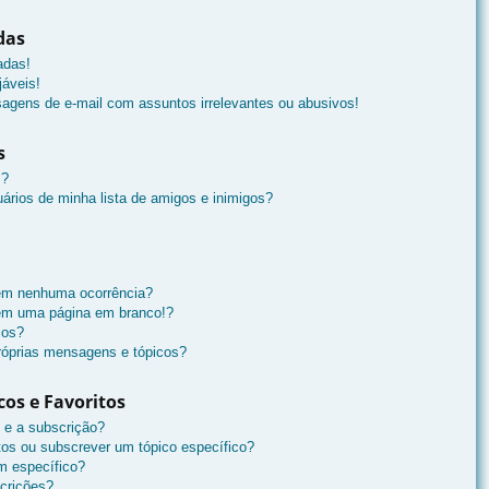
das
adas!
áveis!
agens de e-mail com assuntos irrelevantes ou abusivos!
s
s?
ários de minha lista de amigos e inimigos?
 em nenhuma ocorrência?
 em uma página em branco!?
ios?
óprias mensagens e tópicos?
cos e Favoritos
s e a subscrição?
tos ou subscrever um tópico específico?
m específico?
crições?