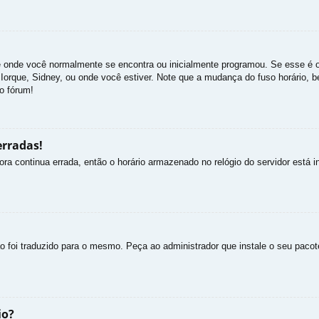
e onde você normalmente se encontra ou inicialmente programou. Se esse é o
va Iorque, Sidney, ou onde você estiver. Note que a mudança do fuso horário,
no fórum!
erradas!
ra continua errada, então o horário armazenado no relógio do servidor está in
o foi traduzido para o mesmo. Peça ao administrador que instale o seu pacot
io?