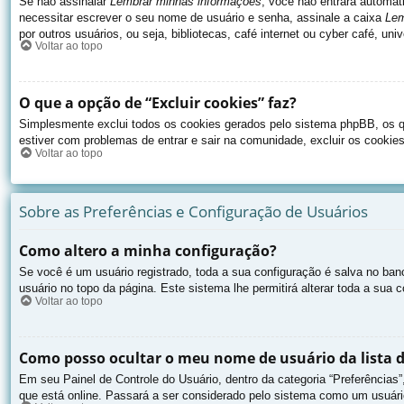
Se não assinalar
Lembrar minhas informações
, você não entrará automat
necessitar escrever o seu nome de usuário e senha, assinale a caixa
Lem
por outros usuários, ou seja, bibliotecas, café internet ou cyber café, u
Voltar ao topo
O que a opção de “Excluir cookies” faz?
Simplesmente exclui todos os cookies gerados pelo sistema phpBB, os q
estiver com problemas de entrar e sair na comunidade, excluir os cookies
Voltar ao topo
Sobre as Preferências e Configuração de Usuários
Como altero a minha configuração?
Se você é um usuário registrado, toda a sua configuração é salva no ban
usuário no topo da página. Este sistema lhe permitirá alterar toda a sua c
Voltar ao topo
Como posso ocultar o meu nome de usuário da lista d
Em seu Painel de Controle do Usuário, dentro da categoria “Preferênci
que está online. Passará a ser considerado pelo sistema como um usuário