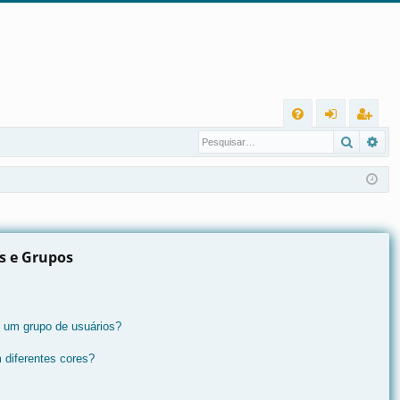
L
Pesqui
Pes
FA
nt
eg
Q
ra
ist
r
ra
r
os e Grupos
 um grupo de usuários?
 diferentes cores?