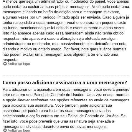
A menos que seja um administrador ou moderador do painel, você apenas
pode editar ou excluir as suas próprias mensagens. Você pode editar uma
mensagem clicando no botão de edição para a mensagem relevante,
algumas vezes por um período limitado após ser enviada. Caso alguém já
tenha respondido a essa mensagem, você encontrará um pequeno texto
ao fundo, mencionando que foi editada e eventualmente quantas vezes.
Isto não aparece apenas caso essa mensagem ainda não tenha obtido
respostas; não aparecerá caso a alteração seja efetuada por algum
administrador ou moderador, mas possivelmente eles deixarão uma nota
dizendo o motivo ou critério usado. Por favor, note que usuários normais
não podem excluir uma mensagem após alguém já ter enviado uma
resposta.
Voltar ao topo
Como posso adicionar assinatura a uma mensagem?
Para adicionar uma assinatura em suas mensagens, você deverá primeiro
criar uma em seu Painel de Controle do Usuário. Uma vez criada, marque
a opção
Anexar assinatura
nas opções referentes ao envio de mensagens
para adicionar sua assinatura. Você também pode adicionar sua
assinatura por padrão para todas as suas mensagens enviadas
selecionando a opção correta em seu Painel de Controle do Usuário. Se
fizer isto, você pode prevenir que uma assinatura seja anexada a
mensagens individuais durante o envio de novas mensagens.
Voltar ao topo