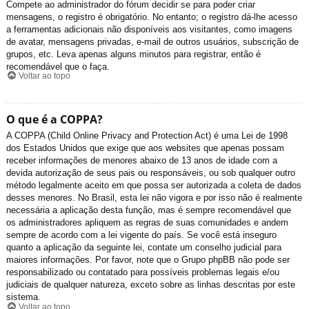
Compete ao administrador do fórum decidir se para poder criar
mensagens, o registro é obrigatório. No entanto; o registro dá-lhe acesso
a ferramentas adicionais não disponíveis aos visitantes, como imagens
de avatar, mensagens privadas, e-mail de outros usuários, subscrição de
grupos, etc. Leva apenas alguns minutos para registrar, então é
recomendável que o faça.
Voltar ao topo
O que é a COPPA?
A COPPA (Child Online Privacy and Protection Act) é uma Lei de 1998
dos Estados Unidos que exige que aos websites que apenas possam
receber informações de menores abaixo de 13 anos de idade com a
devida autorização de seus pais ou responsáveis, ou sob qualquer outro
método legalmente aceito em que possa ser autorizada a coleta de dados
desses menores. No Brasil, esta lei não vigora e por isso não é realmente
necessária a aplicação desta função, mas é sempre recomendável que
os administradores apliquem as regras de suas comunidades e andem
sempre de acordo com a lei vigente do país. Se você está inseguro
quanto a aplicação da seguinte lei, contate um conselho judicial para
maiores informações. Por favor, note que o Grupo phpBB não pode ser
responsabilizado ou contatado para possíveis problemas legais e/ou
judiciais de qualquer natureza, exceto sobre as linhas descritas por este
sistema.
Voltar ao topo