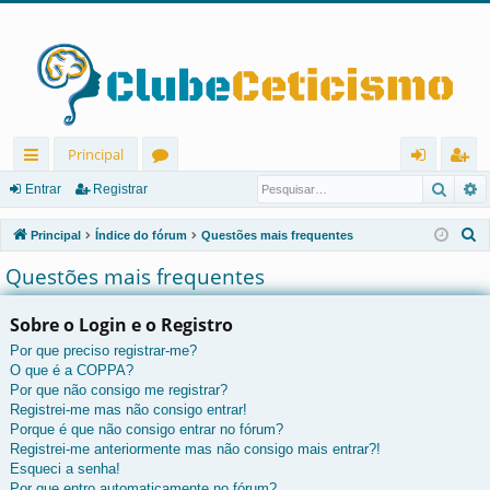
Principal
Pesqu
P
in
ór
nt
eg
Entrar
Registrar
ks
u
ra
ist
P
Principal
Índice do fórum
Questões mais frequentes
rá
ns
r
ra
e
Questões mais frequentes
s
pi
r
q
Sobre o Login e o Registro
d
u
Por que preciso registrar-me?
os
i
O que é a COPPA?
s
Por que não consigo me registrar?
a
Registrei-me mas não consigo entrar!
r
Porque é que não consigo entrar no fórum?
Registrei-me anteriormente mas não consigo mais entrar?!
Esqueci a senha!
Por que entro automaticamente no fórum?