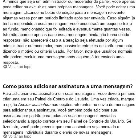
A menos que seja um administrador ou moderador do painel, você apenas
pode editar ou excluir as suas próprias mensagens. Você pode editar uma
mensagem clicando no botão de edição para a mensagem relevante,
algumas vezes por um período limitado após ser enviada. Caso alguém já
tenha respondido a essa mensagem, você encontrará um pequeno texto
ao fundo, mencionando que foi editada e eventualmente quantas vezes.
Isto não aparece apenas caso essa mensagem ainda não tenha obtido
respostas; não aparecerá caso a alteração seja efetuada por algum
administrador ou moderador, mas possivelmente eles deixarão uma nota
dizendo o motivo ou critério usado. Por favor, note que usuários normais
não podem excluir uma mensagem após alguém já ter enviado uma
resposta.
Voltar ao topo
Como posso adicionar assinatura a uma mensagem?
Para adicionar uma assinatura em suas mensagens, você deverá primeiro
criar uma em seu Painel de Controle do Usuário. Uma vez criada, marque
a opção
Anexar assinatura
nas opções referentes ao envio de mensagens
para adicionar sua assinatura. Você também pode adicionar sua
assinatura por padrão para todas as suas mensagens enviadas
selecionando a opção correta em seu Painel de Controle do Usuário. Se
fizer isto, você pode prevenir que uma assinatura seja anexada a
mensagens individuais durante o envio de novas mensagens.
Voltar ao topo