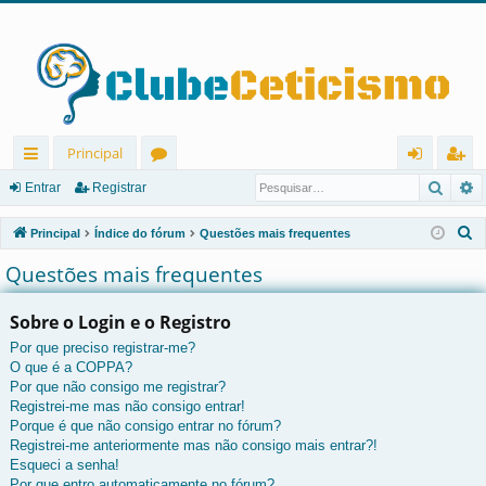
Principal
Pesqu
P
in
ór
nt
eg
Entrar
Registrar
ks
u
ra
ist
P
Principal
Índice do fórum
Questões mais frequentes
rá
ns
r
ra
e
Questões mais frequentes
s
pi
r
q
Sobre o Login e o Registro
d
u
Por que preciso registrar-me?
os
i
O que é a COPPA?
s
Por que não consigo me registrar?
a
Registrei-me mas não consigo entrar!
r
Porque é que não consigo entrar no fórum?
Registrei-me anteriormente mas não consigo mais entrar?!
Esqueci a senha!
Por que entro automaticamente no fórum?