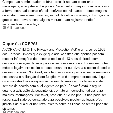
Compete ao administrador do fórum decidir se para poder criar
mensagens, o registro é obrigatório. No entanto; o registro dá-lhe acesso
a ferramentas adicionais não disponíveis aos visitantes, como imagens
de avatar, mensagens privadas, e-mail de outros usuários, subscrição de
grupos, etc. Leva apenas alguns minutos para registrar, então é
recomendável que o faça.
Voltar ao topo
O que é a COPPA?
A COPPA (Child Online Privacy and Protection Act) é uma Lei de 1998
dos Estados Unidos que exige que aos websites que apenas possam
receber informações de menores abaixo de 13 anos de idade com a
devida autorização de seus pais ou responsáveis, ou sob qualquer outro
método legalmente aceito em que possa ser autorizada a coleta de dados
desses menores. No Brasil, esta lei não vigora e por isso não é realmente
necessária a aplicação desta função, mas é sempre recomendável que
os administradores apliquem as regras de suas comunidades e andem
sempre de acordo com a lei vigente do país. Se você está inseguro
quanto a aplicação da seguinte lei, contate um conselho judicial para
maiores informações. Por favor, note que o Grupo phpBB não pode ser
responsabilizado ou contatado para possíveis problemas legais e/ou
judiciais de qualquer natureza, exceto sobre as linhas descritas por este
sistema.
Voltar ao topo