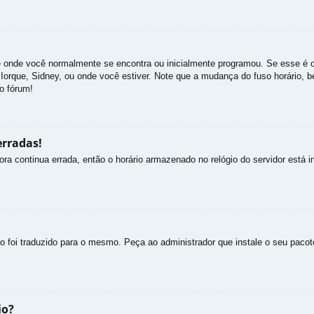
e onde você normalmente se encontra ou inicialmente programou. Se esse é o
va Iorque, Sidney, ou onde você estiver. Note que a mudança do fuso horário,
no fórum!
erradas!
ra continua errada, então o horário armazenado no relógio do servidor está in
o foi traduzido para o mesmo. Peça ao administrador que instale o seu pacot
io?