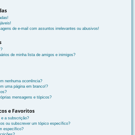
das
adas!
áveis!
agens de e-mail com assuntos irrelevantes ou abusivos!
s
s?
ários de minha lista de amigos e inimigos?
 em nenhuma ocorrência?
 em uma página em branco!?
ios?
óprias mensagens e tópicos?
cos e Favoritos
s e a subscrição?
tos ou subscrever um tópico específico?
m específico?
crições?