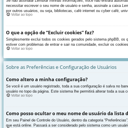
Se não assinalar
Lembrar minhas informações
, você não entrará automat
necessitar escrever o seu nome de usuário e senha, assinale a caixa
Lem
por outros usuários, ou seja, bibliotecas, café internet ou cyber café, u
Voltar ao topo
O que a opção de “Excluir cookies” faz?
Simplesmente exclui todos os cookies gerados pelo sistema phpBB, os q
estiver com problemas de entrar e sair na comunidade, excluir os cookies
Voltar ao topo
Sobre as Preferências e Configuração de Usuários
Como altero a minha configuração?
Se você é um usuário registrado, toda a sua configuração é salva no ban
usuário no topo da página. Este sistema lhe permitirá alterar toda a sua c
Voltar ao topo
Como posso ocultar o meu nome de usuário da lista d
Em seu Painel de Controle do Usuário, dentro da categoria “Preferênci
que está online. Passará a ser considerado pelo sistema como um usuário