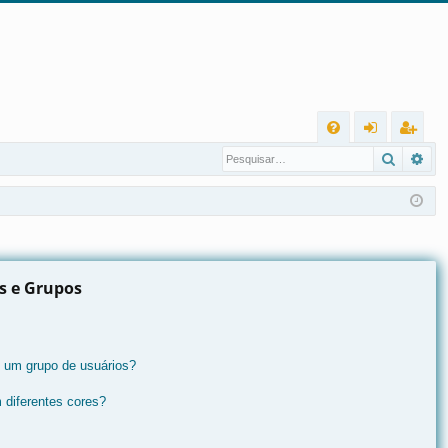
L
Pesqui
Pes
FA
nt
eg
Q
ra
ist
r
ra
r
os e Grupos
 um grupo de usuários?
 diferentes cores?