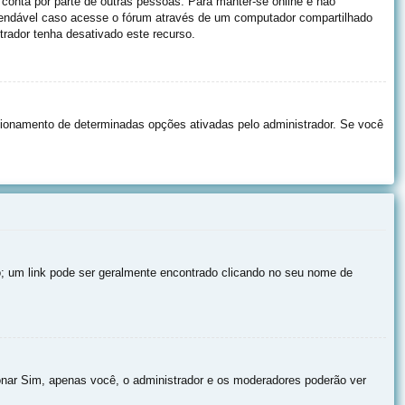
 conta por parte de outras pessoas. Para manter-se online e não
omendável caso acesse o fórum através de um computador compartilhado
strador tenha desativado este recurso.
ionamento de determinadas opções ativadas pelo administrador. Se você
io; um link pode ser geralmente encontrado clicando no seu nome de
onar Sim, apenas você, o administrador e os moderadores poderão ver