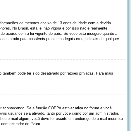
informações de menores abaixo de 13 anos de idade com a devida
res. No Brasil, esta lei não vigora e por isso não é realmente
e acordo com a lei vigente do país. Se você está inseguro quanto a
 contatado para possíveis problemas legais e/ou judiciais de qualquer
ro também pode ter sido desativado por razões privadas. Para mais
ar acontecendo. Se a função COPPA estiver ativa no fórum e você
ovos usuários seja ativado, tanto por você como por um administrador,
ebeu e-mail algum, você deve ter escrito um endereço de e-mail incorreto
 administrador do fórum.