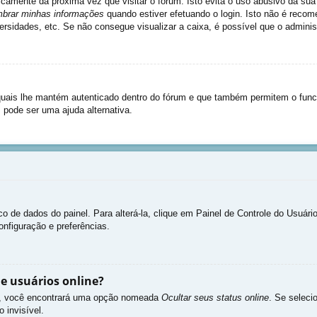
icamente da próxima vez que visitar o fórum. Isto evita o uso abusivo da sua
brar minhas informações
quando estiver efetuando o login. Isto não é rec
niversidades, etc. Se não consegue visualizar a caixa, é possível que o admini
uais lhe mantém autenticado dentro do fórum e que também permitem o func
 pode ser uma ajuda alternativa.
co de dados do painel. Para alterá-la, clique em Painel de Controle do Usuár
onfiguração e preferências.
e usuários online?
as”, você encontrará uma opção nomeada
Ocultar seus status online
. Se seleci
 invisível.