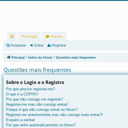
Principal
Fóruns
in
Pesquisar
Entrar
Registrar
ks
Principal
Índice do fórum
Questões mais frequentes
rá
Questões mais frequentes
pi
d
Sobre o Login e o Registro
Por que preciso registrar-me?
os
O que é a COPPA?
Por que não consigo me registrar?
Registrei-me mas não consigo entrar!
Porque é que não consigo entrar no fórum?
Registrei-me anteriormente mas não consigo mais entrar?!
Esqueci a senha!
Por que entro automaticamente no fórum?