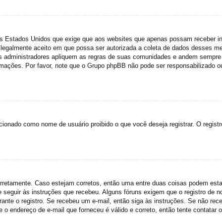
dos Estados Unidos que exige que aos websites que apenas possam receber 
legalmente aceito em que possa ser autorizada a coleta de dados desses meno
 administradores apliquem as regras de suas comunidades e andem sempre d
ormações. Por favor, note que o Grupo phpBB não pode ser responsabilizado ou
cionado como nome de usuário proibido o que você deseja registrar. O regist
corretamente. Caso estejam corretos, então uma entre duas coisas podem est
e seguir às instruções que recebeu. Alguns fóruns exigem que o registro de n
rante o registro. Se recebeu um e-mail, então siga às instruções. Se não rec
o endereço de e-mail que forneceu é válido e correto, então tente contatar o