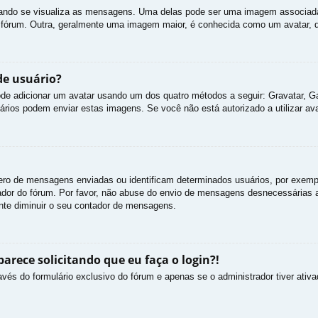
do se visualiza as mensagens. Uma delas pode ser uma imagem associada a
o fórum. Outra, geralmente uma imagem maior, é conhecida como um avatar, q
e usuário?
 pode adicionar um avatar usando um dos quatro métodos a seguir: Gravatar, G
ários podem enviar estas imagens. Se você não está autorizado a utilizar avat
ro de mensagens enviadas ou identificam determinados usuários, por exempl
dor do fórum. Por favor, não abuse do envio de mensagens desnecessárias ap
ente diminuir o seu contador de mensagens.
rece solicitando que eu faça o login?!
avés do formulário exclusivo do fórum e apenas se o administrador tiver ativa