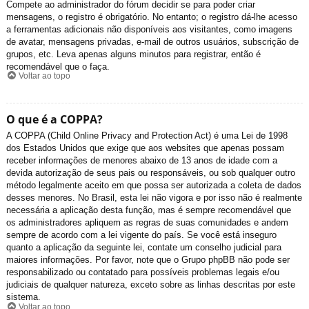
Compete ao administrador do fórum decidir se para poder criar
mensagens, o registro é obrigatório. No entanto; o registro dá-lhe acesso
a ferramentas adicionais não disponíveis aos visitantes, como imagens
de avatar, mensagens privadas, e-mail de outros usuários, subscrição de
grupos, etc. Leva apenas alguns minutos para registrar, então é
recomendável que o faça.
Voltar ao topo
O que é a COPPA?
A COPPA (Child Online Privacy and Protection Act) é uma Lei de 1998
dos Estados Unidos que exige que aos websites que apenas possam
receber informações de menores abaixo de 13 anos de idade com a
devida autorização de seus pais ou responsáveis, ou sob qualquer outro
método legalmente aceito em que possa ser autorizada a coleta de dados
desses menores. No Brasil, esta lei não vigora e por isso não é realmente
necessária a aplicação desta função, mas é sempre recomendável que
os administradores apliquem as regras de suas comunidades e andem
sempre de acordo com a lei vigente do país. Se você está inseguro
quanto a aplicação da seguinte lei, contate um conselho judicial para
maiores informações. Por favor, note que o Grupo phpBB não pode ser
responsabilizado ou contatado para possíveis problemas legais e/ou
judiciais de qualquer natureza, exceto sobre as linhas descritas por este
sistema.
Voltar ao topo