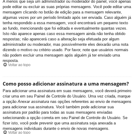
A menos que seja um administrador ou moderador do painel, você apenas
pode editar ou excluir as suas próprias mensagens. Você pode editar uma
mensagem clicando no botão de edição para a mensagem relevante,
algumas vezes por um período limitado após ser enviada. Caso alguém já
tenha respondido a essa mensagem, você encontrará um pequeno texto
ao fundo, mencionando que foi editada e eventualmente quantas vezes.
Isto não aparece apenas caso essa mensagem ainda não tenha obtido
respostas; não aparecerá caso a alteração seja efetuada por algum
administrador ou moderador, mas possivelmente eles deixarão uma nota
dizendo o motivo ou critério usado. Por favor, note que usuários normais
não podem excluir uma mensagem após alguém já ter enviado uma
resposta.
Voltar ao topo
Como posso adicionar assinatura a uma mensagem?
Para adicionar uma assinatura em suas mensagens, você deverá primeiro
criar uma em seu Painel de Controle do Usuário. Uma vez criada, marque
a opção
Anexar assinatura
nas opções referentes ao envio de mensagens
para adicionar sua assinatura. Você também pode adicionar sua
assinatura por padrão para todas as suas mensagens enviadas
selecionando a opção correta em seu Painel de Controle do Usuário. Se
fizer isto, você pode prevenir que uma assinatura seja anexada a
mensagens individuais durante o envio de novas mensagens.
Voltar ao topo