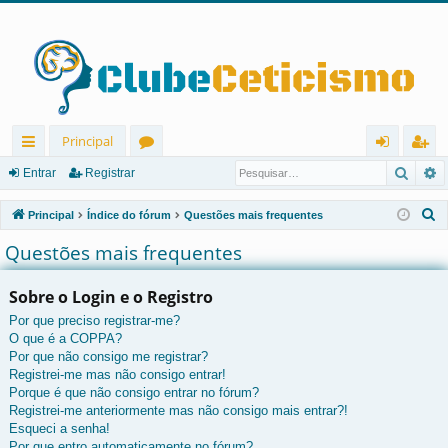
Principal
Pesqu
P
in
ór
nt
eg
Entrar
Registrar
ks
u
ra
ist
P
Principal
Índice do fórum
Questões mais frequentes
rá
ns
r
ra
e
Questões mais frequentes
s
pi
r
q
Sobre o Login e o Registro
d
u
Por que preciso registrar-me?
os
i
O que é a COPPA?
s
Por que não consigo me registrar?
a
Registrei-me mas não consigo entrar!
r
Porque é que não consigo entrar no fórum?
Registrei-me anteriormente mas não consigo mais entrar?!
Esqueci a senha!
Por que entro automaticamente no fórum?